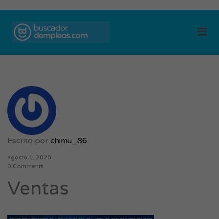
BUSCADOR DE
Me
EMPLEOS
Escrito por
chimu_86
agosto 1, 2020
0 Comments
Ventas