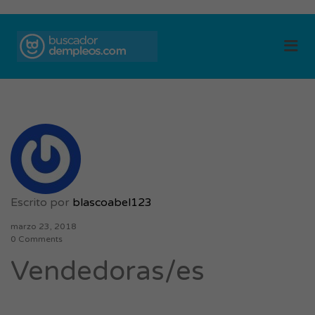
BUSCADOR DE
Me
EMPLEOS
Escrito por
blascoabel123
marzo 23, 2018
0 Comments
Vendedoras/es