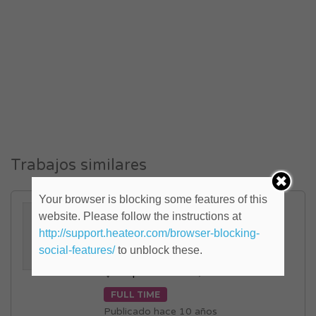
Trabajos similares
Your browser is blocking some features of this
ENFERMERO
website. Please follow the instructions at
AUXILIAR/PROFESIONAL
http://support.heateor.com/browser-blocking-
(ID: 818159)
social-features/
to unblock these.
Capital Federal
,
Centro
FULL TIME
Publicado hace 10 años