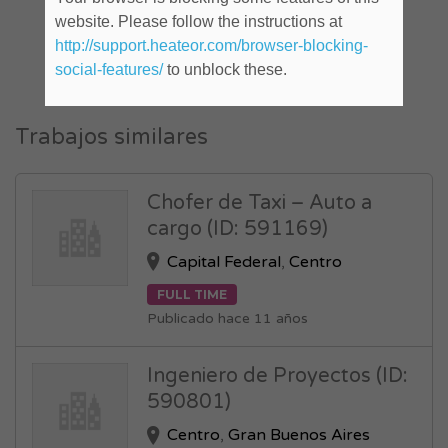
website. Please follow the instructions at
http://support.heateor.com/browser-blocking-
social-features/
to unblock these.
Trabajos similares
Chofer de Taxi – Auto a
cargo (ID: 591169)
Capital Federal
,
Centro
FULL TIME
Publicado hace 11 años
Ingeniero de Proyectos (ID:
590801)
Centro
,
Gran Buenos Aires