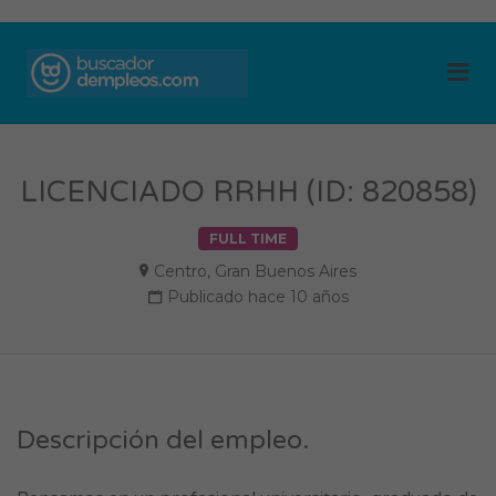
BUSCADOR DE
Me
EMPLEOS
LICENCIADO RRHH (ID: 820858)
FULL TIME
Centro
,
Gran Buenos Aires
Publicado hace 10 años
Descripción del empleo.