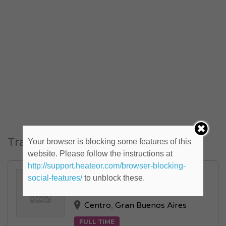
Trabajos similares
Your browser is blocking some features of this
website. Please follow the instructions at
http://support.heateor.com/browser-blocking-
Trabajo Independiente (ID:
social-features/
to unblock these.
818127)
Centro
,
Gran Buenos Aires
FULL TIME