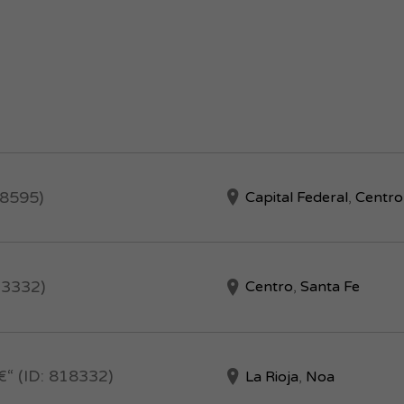
18595)
Capital Federal
,
Centro
23332)
Centro
,
Santa Fe
“ (ID: 818332)
La Rioja
,
Noa