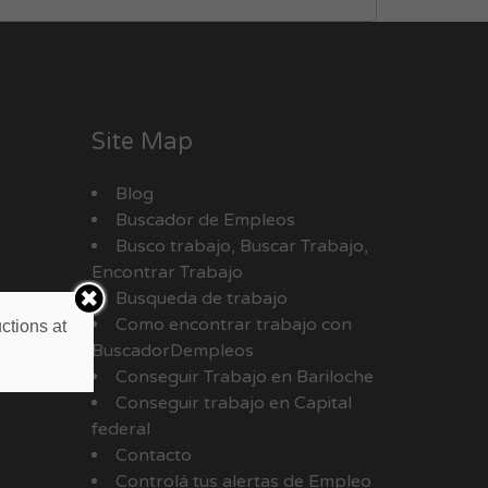
Site Map
Blog
Buscador de Empleos
Busco trabajo, Buscar Trabajo,
Encontrar Trabajo
Busqueda de trabajo
Como encontrar trabajo con
ctions at
BuscadorDempleos
Conseguir Trabajo en Bariloche
Conseguir trabajo en Capital
federal
Contacto
Controlá tus alertas de Empleo