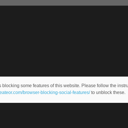
 blocking some features of this website. Please follow the instru
heateor.com/browser-blocking-social-features/
to unblock these.