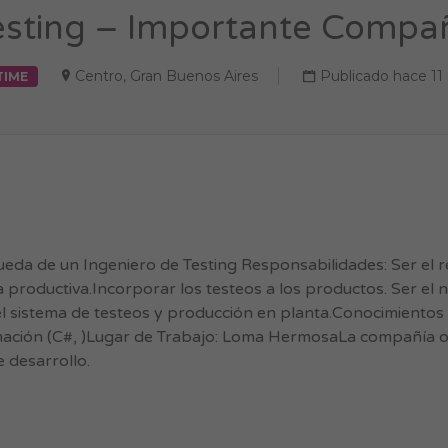
esting – Importante Compañ
Centro
,
Gran Buenos Aires
Publicado hace 11
TIME
a de un Ingeniero de Testing Responsabilidades: Ser el r
a productiva.Incorporar los testeos a los productos. Ser el 
el sistema de testeos y producción en planta.Conocimientos
ción (C#, )Lugar de Trabajo: Loma HermosaLa compañía 
 desarrollo.