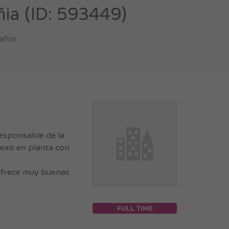
ia (ID: 593449)
 años
esponsable de la
nexo en planta con
ofrece muy buenas
FULL TIME