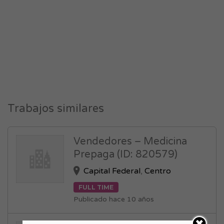
Trabajos similares
Vendedores – Medicina
Prepaga (ID: 820579)
Capital Federal
,
Centro
FULL TIME
Publicado hace 10 años