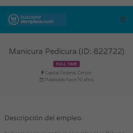
BUSCADOR DE
Me
EMPLEOS
Manicura Pedicura (ID: 822722)
FULL TIME
Capital Federal
,
Centro
Publicado hace 10 años
Descripción del empleo.