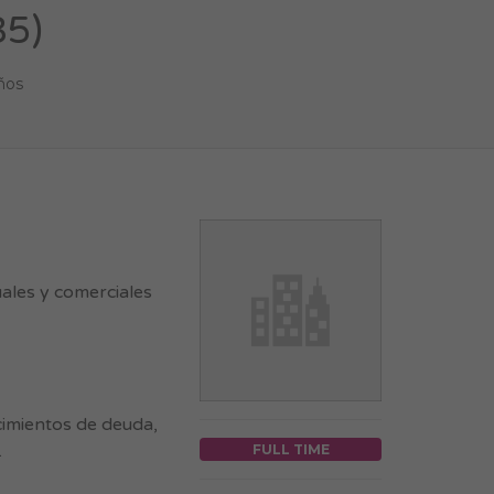
35)
ños
ales y comerciales
cimientos de deuda,
.
FULL TIME