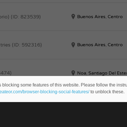
rio) (ID: 823539)
Buenos Aires
,
Centro
stries (ID: 592316)
Buenos Aires
,
Centro
3474)
Noa
,
Santiago Del Este
 blocking some features of this website. Please follow the instru
heateor.com/browser-blocking-social-features/
to unblock these.