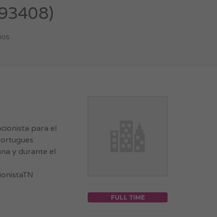
593408)
ños
ionista para el
portugues
ana y durante el
ionistaTN
FULL TIME