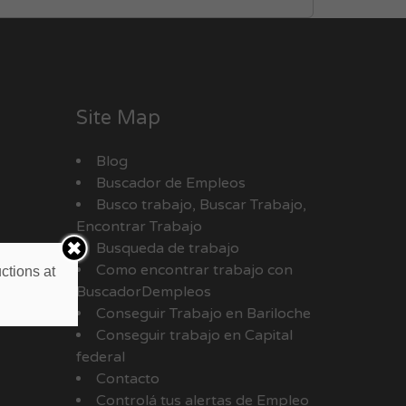
Site Map
Blog
Buscador de Empleos
Busco trabajo, Buscar Trabajo,
Encontrar Trabajo
Busqueda de trabajo
Como encontrar trabajo con
ctions at
BuscadorDempleos
Conseguir Trabajo en Bariloche
Conseguir trabajo en Capital
federal
Contacto
Controlá tus alertas de Empleo