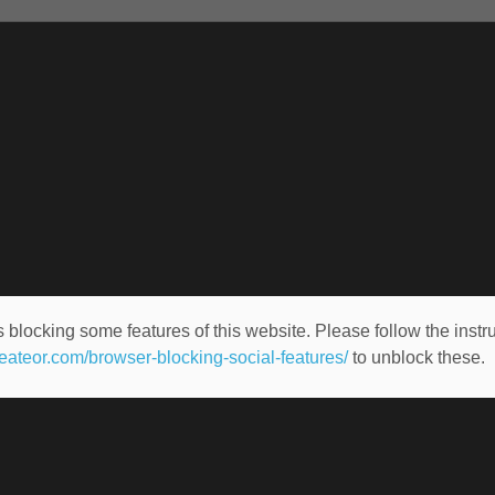
 blocking some features of this website. Please follow the instru
heateor.com/browser-blocking-social-features/
to unblock these.