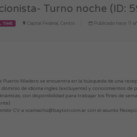
ionista- Turno noche (ID: 
Capital Federal
,
Centro
Publicado hace 11 a
L TIME
e Puerto Madero se encuentra en la búsqueda de una recepc
dominio de idioma ingles (excluyente) y conocimientos de 
inámicas; con disponibilidad para trabajar los fines de sem
ente)
emitir CV a
vcamacho@bayton.com.ar
con el asunto Recepc