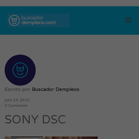
BUSCADOR DE
Me
EMPLEOS
Escrito por
Buscador Dempleos
julio 24, 2013
0 Comments
SONY DSC