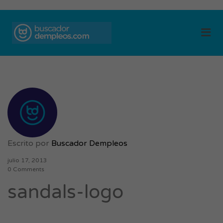
BUSCADOR DE
Me
EMPLEOS
Escrito por
Buscador Dempleos
julio 17, 2013
0 Comments
sandals-logo