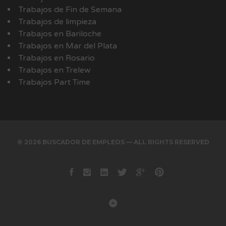
Trabajos de Fin de Semana
Trabajos de limpieza
Trabajos en Bariloche
Trabajos en Mar del Plata
Trabajos en Rosario
Trabajos en Trelew
Trabajos Part Time
© 2026 BUSCADOR DE EMPLEOS — ALL RIGHTS RESERVED
Facebook
instagram
Linkedin
Twitter
Google+
Pinterest
Back to Top