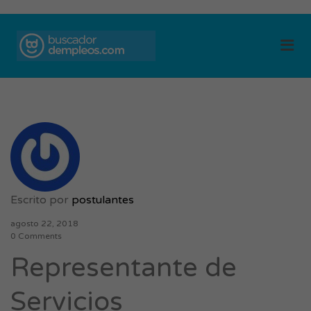
BUSCADOR DE
Me
EMPLEOS
Escrito por
postulantes
agosto 22, 2018
0 Comments
Representante de
Servicios