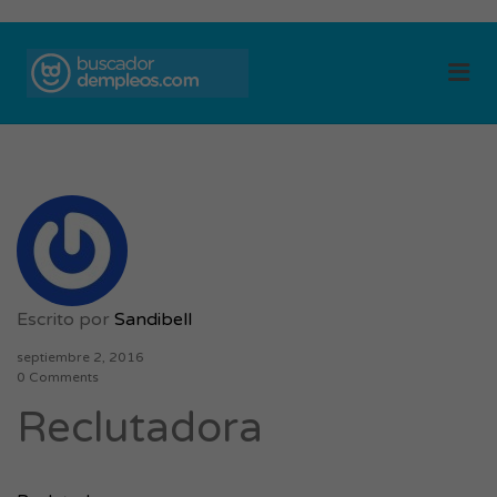
BUSCADOR DE
Me
EMPLEOS
Escrito por
Sandibell
septiembre 2, 2016
0 Comments
Reclutadora