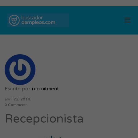
BUSCADOR DE
Me
EMPLEOS
Escrito por
recruitment
abril 22, 2018
0 Comments
Recepcionista