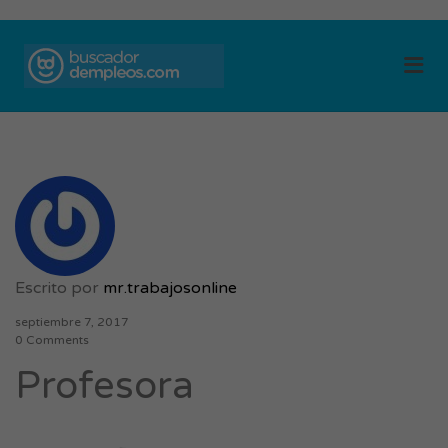
BUSCADOR DE
Me
EMPLEOS
Escrito por
mr.trabajosonline
septiembre 7, 2017
0 Comments
Profesora