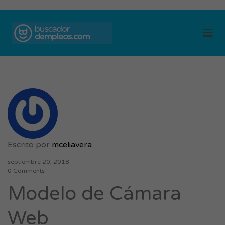
BUSCADOR DE
Me
EMPLEOS
Escrito por
mceliavera
septiembre 20, 2018
0 Comments
Modelo de Cámara
Web