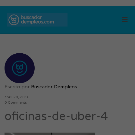
BUSCADOR DE
Me
EMPLEOS
Escrito por
Buscador Dempleos
abril 20, 2016
0 Comments
oficinas-de-uber-4