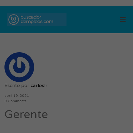
BUSCADOR DE
Me
EMPLEOS
Escrito por
carloslr
abril 19, 2021
0 Comments
Gerente