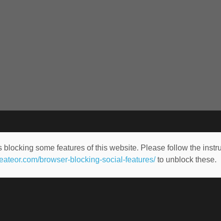
 blocking some features of this website. Please follow the instru
heateor.com/browser-blocking-social-features/
to unblock these.