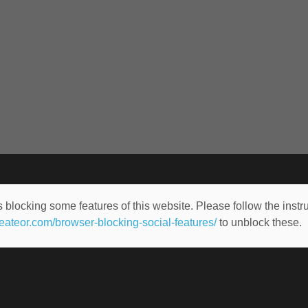
 blocking some features of this website. Please follow the instru
heateor.com/browser-blocking-social-features/
to unblock these.