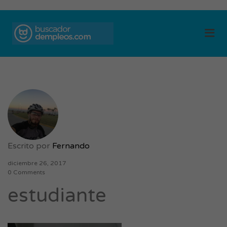
BUSCADOR DE
Me
EMPLEOS
Escrito por
Fernando
diciembre 26, 2017
0 Comments
estudiante