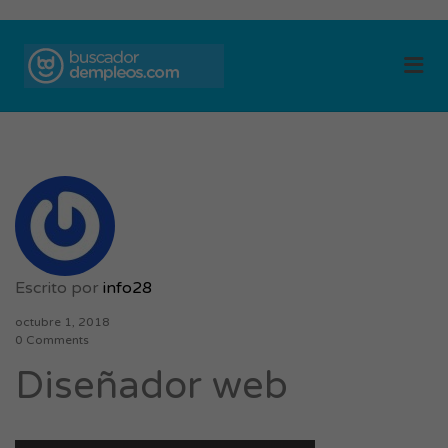
BUSCADOR DE
Me
EMPLEOS
Escrito por
info28
octubre 1, 2018
0 Comments
Diseñador web