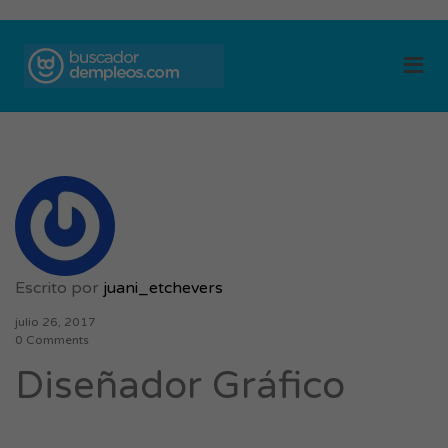
BUSCADOR DE
Me
EMPLEOS
Escrito por
juani_etchevers
julio 26, 2017
0 Comments
Diseñador Gráfico