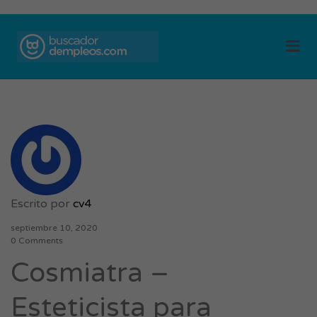
BUSCADOR DE
Me
EMPLEOS
Escrito por
cv4
septiembre 10, 2020
0 Comments
Cosmiatra –
Esteticista para