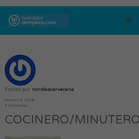
BUSCADOR DE
Me
EMPLEOS
Escrito por
nordikacerveceria
octubre 8, 2018
0 Comments
COCINERO/MINUTER