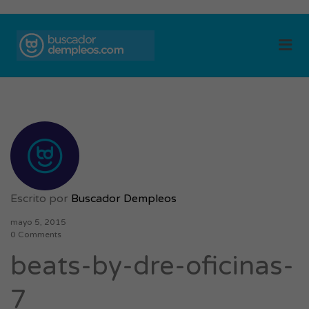
BUSCADOR DE
Me
EMPLEOS
Escrito por
Buscador Dempleos
mayo 5, 2015
0 Comments
beats-by-dre-oficinas-
7