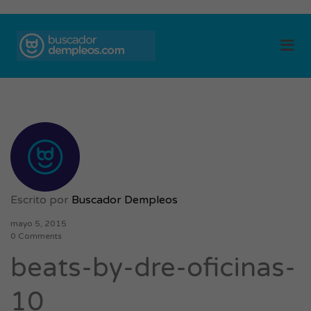
BUSCADOR DE
Me
EMPLEOS
Escrito por
Buscador Dempleos
mayo 5, 2015
0 Comments
beats-by-dre-oficinas-
10