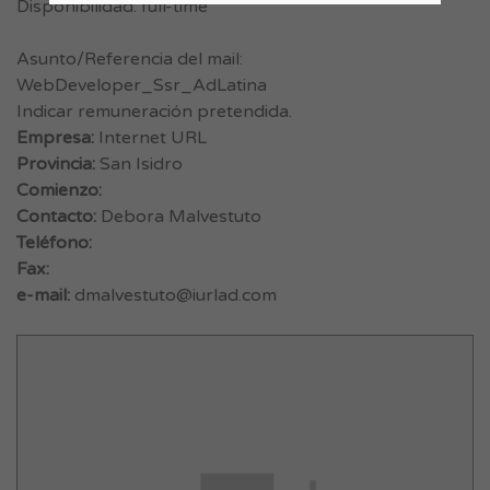
Disponibilidad: full-time
Asunto/Referencia del mail:
WebDeveloper_Ssr_AdLatina
Indicar remuneración pretendida.
Empresa:
Internet URL
Provincia:
San Isidro
Comienzo:
Contacto:
Debora Malvestuto
Teléfono:
Fax:
e-mail:
dmalvestuto@iurlad.com