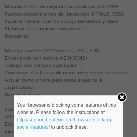
Mínimo 2 años de experiencia en desarrollo WEB
Fuertes conocimientos de: Javascript, HTML5, CSS3
Experiencia escribiendo código semántico y claro
Elaborar la documentación técnica.
Deseables:
Manejo Java EE (JSP, Servlets, JSTL, EJB)
Experiencia con Adobe AEM (CMS)
Trabajo con metodología ágiles
Coordinar el esfuerzo de otros integrantes del equipo
Actuar como enlace para otras áreas de la
organización
Requerimientos:
Your browser is blocking some features of this
Edad: 22 a 32
website. Please follow the instructions at
Años de experiencia: +2
http://support.heateor.com/browser-blocking-
Educación mínima: Secundaria
social-features/
to unblock these.
Idiomas: nivel avanzado de inglés (oral y escrito)