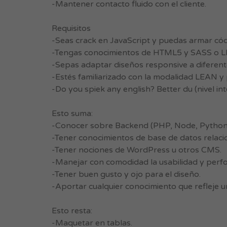
-Mantener contacto fluido con el cliente.
Requisitos
-Seas crack en JavaScript y puedas armar cód
-Tengas conocimientos de HTML5 y SASS o L
-Sepas adaptar diseños responsive a diferen
-Estés familiarizado con la modalidad LEAN y 
-Do you spiek any english? Better du (nivel int
Esto suma:
-Conocer sobre Backend (PHP, Node, Python,
-Tener conocimientos de base de datos relaci
-Tener nociones de WordPress u otros CMS.
-Manejar con comodidad la usabilidad y perfor
-Tener buen gusto y ojo para el diseño.
-Aportar cualquier conocimiento que refleje un
Esto resta:
-Maquetar en tablas.