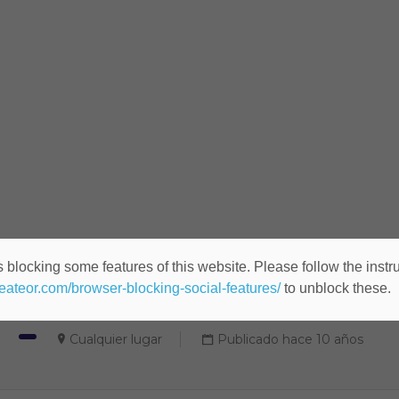
 blocking some features of this website. Please follow the instru
Web Developer (ID: 1046963
heateor.com/browser-blocking-social-features/
to unblock these.
Cualquier lugar
Publicado hace 10 años