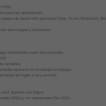
y HTML.
s para las aplicaciones.
 equipo de desarrollo aplicando Gulp, Grunt, RequireJS, Br
ner tecnologías y soluciones.
igo mantenible y bien estructurado.
ESS.
tes tamaños.
puedas aplicarla en el trabajo en equipo.
ermedio de inglés oral y escrito).
 etc), Apache y/o Nginx.
onales (SQL) y no relacionales (No-SQL).