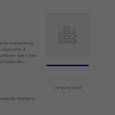
dores cracks en un
 superarte. A
software que creas
en todas las
Company Social
owserify, Docker y