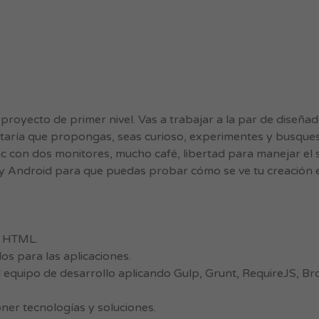
royecto de primer nivel. Vas a trabajar a la par de diseña
staría que propongas, seas curioso, experimentes y busques
 con dos monitores, mucho café, libertad para manejar el 
S y Android para que puedas probar cómo se ve tu creación 
y HTML.
s para las aplicaciones.
 equipo de desarrollo aplicando Gulp, Grunt, RequireJS, Br
ner tecnologías y soluciones.