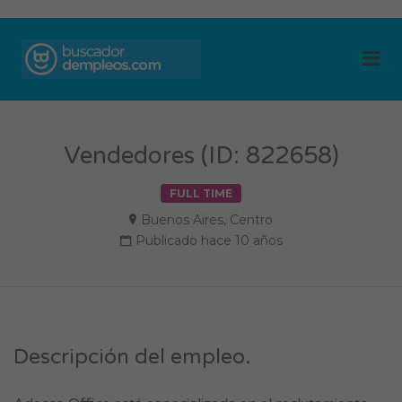
BUSCADOR DE
Me
EMPLEOS
Vendedores (ID: 822658)
FULL TIME
Buenos Aires
,
Centro
Publicado hace 10 años
Descripción del empleo.