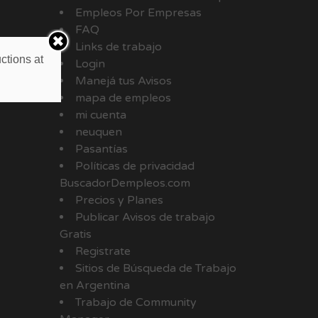
Empleos Por Empresas
FAQ
Links de trabajo
ctions at
Login
Manejá tus Avisos
mapa de empleos
mi cuenta
neuquen
Pasantías
Políticas de privacidad
BuscadorDempleos.com
Precios y Planes
Publicar Avisos de trabajo
Gratis
Registrate
Sitios de Búsqueda de Trabajo
en Argentina
Trabajo de Community