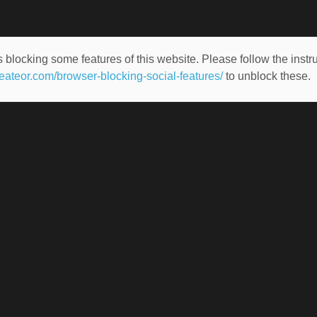
 blocking some features of this website. Please follow the instru
heateor.com/browser-blocking-social-features/
to unblock these.