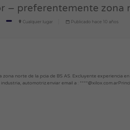
 – preferentemente zona n
Cualquier lugar
Publicado hace 10 años
zona norte de la pcia de BS AS. Excluyente experiencia en
industria, automotriz.enviar email a : ****@xilox.com.arPrinc