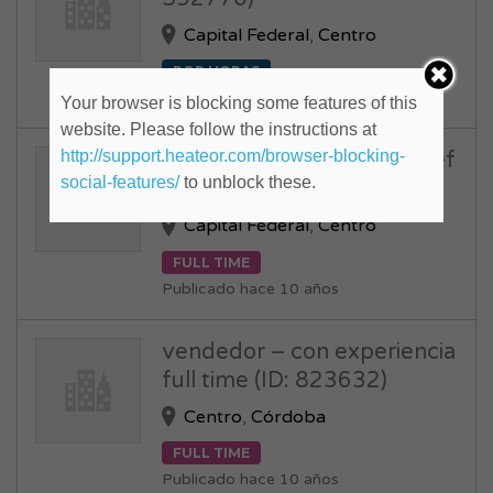
Capital Federal
,
Centro
POR HORAS
Publicado hace 11 años
Your browser is blocking some features of this
website. Please follow the instructions at
http://support.heateor.com/browser-blocking-
Analista programador – Ref
social-features/
to unblock these.
547/15 (ID: 824470)
Capital Federal
,
Centro
FULL TIME
Publicado hace 10 años
vendedor – con experiencia
full time (ID: 823632)
Centro
,
Córdoba
FULL TIME
Publicado hace 10 años