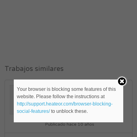
Trabajos similares
Desarrollador NET Semi
Your browser is blocking some features of this
Senior (ID: 820751)
website. Please follow the instructions at
http://support.heateor.com/browser-blocking-
Capital Federal
,
Centro
social-features/
to unblock these.
FULL TIME
Publicado hace 10 años