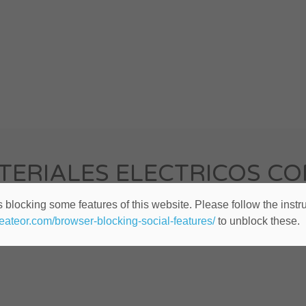
ERIALES ELECTRICOS CON 
 blocking some features of this website. Please follow the instru
Cualquier lugar
Publicado hace 10 años
heateor.com/browser-blocking-social-features/
to unblock these.