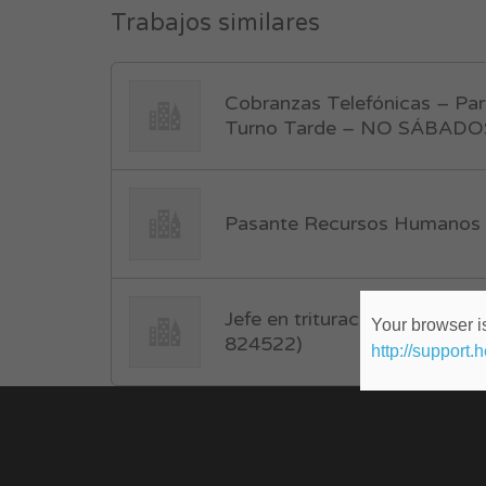
Trabajos similares
Cobranzas Telefónicas – Pa
Turno Tarde – NO SÁBADOS
Pasante Recursos Humanos 
Jefe en trituracion y cantera
Your browser is
824522)
http://support.