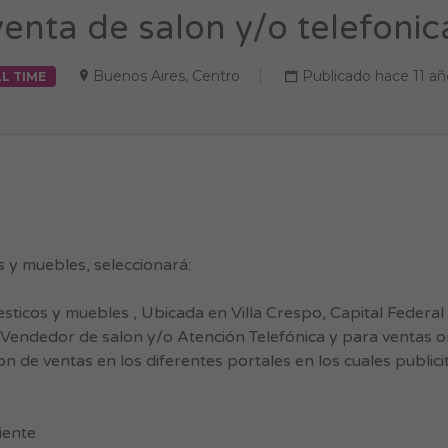
nta de salon y/o telefonic
Buenos Aires
,
Centro
Publicado hace 11 añ
L TIME
 y muebles, seleccionará:
icos y muebles , Ubicada en Villa Crespo, Capital Federal
endedor de salon y/o Atención Telefónica y para ventas on
on de ventas en los diferentes portales en los cuales publici
iente