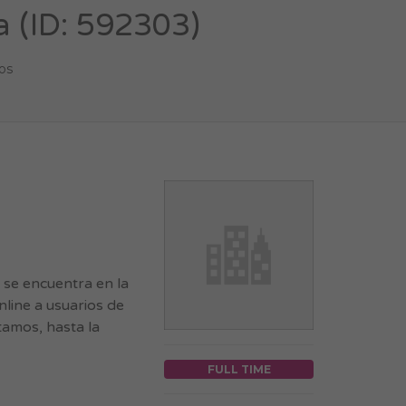
a (ID: 592303)
os
 se encuentra en la
line a usuarios de
tamos, hasta la
FULL TIME