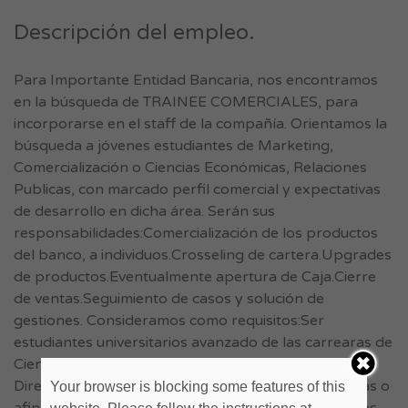
Descripción del empleo.
Para Importante Entidad Bancaria, nos encontramos
en la búsqueda de TRAINEE COMERCIALES, para
incorporarse en el staff de la compañía. Orientamos la
búsqueda a jóvenes estudiantes de Marketing,
Comercialización o Ciencias Económicas, Relaciones
Publicas, con marcado perfil comercial y expectativas
de desarrollo en dicha área. Serán sus
responsabilidades:Comercialización de los productos
del banco, a individuos.Crosseling de cartera.Upgrades
de productos.Eventualmente apertura de Caja.Cierre
de ventas.Seguimiento de casos y solución de
gestiones. Consideramos como requisitos:Ser
estudiantes universitarios avanzado de las carrearas de
Ciencias Económicas, Marketing, Comercialización,
Dirección de Negocios, Relaciones Publicas, Finanzas o
Your browser is blocking some features of this