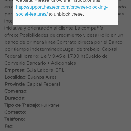
afines. Deberán presentarse certificados de estudios
website. Please follow the instructions at
en curso o recibido.Competencias requeridas: Marcado
http://support.heateor.com/browser-blocking-
perfil comercial, excelente nivel de dicción y relaciones
social-features/
to unblock these.
interpersonales, fluidez, flexibilidad, dinamismo, con
iniciativa y orientación al cliente. La compañía
ofrece:Posibilidades de crecimiento y desarrollo en un
banco de primera línea.Contrato directa por el Banco
por tiempo indeterminadoLugar de trabajo: Capital
FederalHorario: L a V 9.45 a 17.30 hsSueldo de
Convenio Bancario + Adicionales
Empresa:
Guia Laboral SRL
Localidad:
Buenos Aires
Provincia:
Capital Federal
Comienzo:
Duración:
Tipo de Trabajo:
Full-time
Contacto:
Teléfono:
Fax: