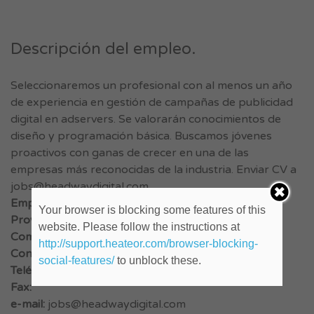
Descripción del empleo.
Seleccionaremos un profesional con al menos un año
de experiencia en gestión de campañas de publicidad
digital en adservers. Se valorarán conocimientos de
diseño y programación básica. Buscamos jóvenes
proactivos con ganas de crecer en una de las
empresas más reconocidas de la industria. Enviar CV a
jobs@headwaydigital.com
Empresa:
Headway Digital
Your browser is blocking some features of this
Provincia:
Buenos Aires
website. Please follow the instructions at
Comienzo:
http://support.heateor.com/browser-blocking-
Contacto:
RRHH
social-features/
to unblock these.
Teléfono:
41367000
Fax:
e-mail:
jobs@headwaydigital.com