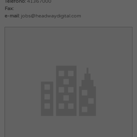
Teléfono:
41367000
Fax:
e-mail:
jobs@headwaydigital.com