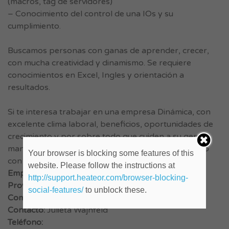
(macros, tag de servidores)
– Conocimiento del control de una IOs y su
cumplimiento.
Buscamos personas con ganas de aprender, crecer,
con mucha creatividad y dinamismo. Se requiere
conocimientos en Excel, Ingles y orientación a
resultados.
Si te interesa trabajar en una empresa Dinámica, con
excelente clima laboral, beneficios, oportunidades de
crecimiento y por sobre todo que cuiden a su gente,
mandame tu CV así podemos ponernos en contacto
Your browser is blocking some features of this
con vos!
website. Please follow the instructions at
Empresa:
Globadlity
http://support.heateor.com/browser-blocking-
Provincia:
Capital Federal
social-features/
to unblock these.
Comienzo:
Contacto:
Julieta Wajnfeld
Teléfono: