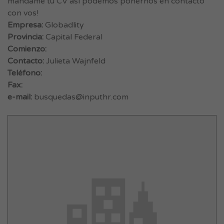
mandame tu CV así podemos ponernos en contacto
con vos!
Empresa:
Globadlity
Provincia:
Capital Federal
Comienzo:
Contacto:
Julieta Wajnfeld
Teléfono:
Fax:
e-mail:
busquedas@inputhr.com