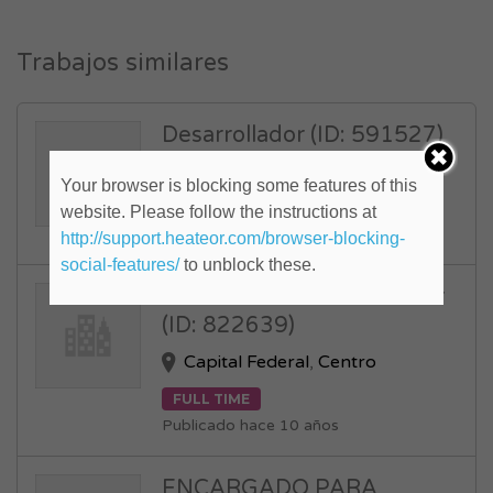
Trabajos similares
Desarrollador (ID: 591527)
Capital Federal
,
Centro
Your browser is blocking some features of this
FULL TIME
website. Please follow the instructions at
Publicado hace 11 años
http://support.heateor.com/browser-blocking-
social-features/
to unblock these.
Administrativa Contable Sr
(ID: 822639)
Capital Federal
,
Centro
FULL TIME
Publicado hace 10 años
ENCARGADO PARA