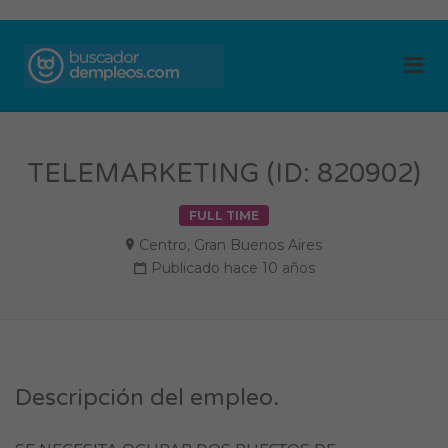
BUSCADOR DE
Me
EMPLEOS
TELEMARKETING (ID: 820902)
FULL TIME
Centro
,
Gran Buenos Aires
Publicado hace 10 años
Descripción del empleo.