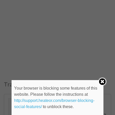
Trabajos similares
Your browser is blocking some features of this
website. Please follow the instructions at
http://support.heateor.com/browser-blocking-
Ingenieros Mecanicos
social-features/
to unblock these.
Electromecanicos o