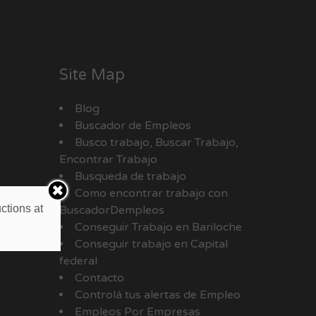
Site Map
Blog
Buscador de Empleos
Busco trabajo, Buscar Trabajo,
Encontrar Trabajo
Busqueda de trabajo
Como encontrar trabajo con
ctions at
BuscadorDempleos
Conseguir Trabajo en Bariloche
Conseguir trabajo en Capital
federal
Contacto
Controlá tus alertas de Empleo
Empleos Por Empresas