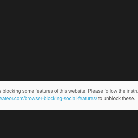
 blocking some features of this website. Please follow the instru
heateor.com/browser-blocking-social-features/
to unblock these.