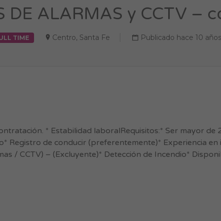
E ALARMAS y CCTV – con 
Centro
,
Santa Fe
Publicado hace 10 año
ULL TIME
ntratación. * Estabilidad laboralRequisitos:* Ser mayor de
 Registro de conducir (preferentemente)* Experiencia en i
as / CCTV) – (Excluyente)* Detección de Incendio* Disponibi