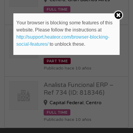
FULL TIME
Publicado hace 11 años
Your browser is blocking some features of this
website. Please follow the instructions at
Administrativas (ID:
http://support.heateor.com/browser-blocking-
820841)
social-features/
to unblock these.
Capital Federal
,
Centro
PART TIME
Publicado hace 10 años
Analista Funcional ERP –
Ref 734 (ID: 818346)
Capital Federal
,
Centro
FULL TIME
Publicado hace 10 años