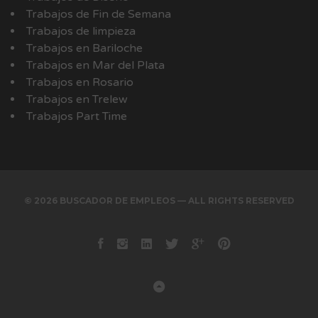
Trabajos de Fin de Semana
Trabajos de limpieza
Trabajos en Bariloche
Trabajos en Mar del Plata
Trabajos en Rosario
Trabajos en Trelew
Trabajos Part Time
© 2026 BUSCADOR DE EMPLEOS — ALL RIGHTS RESERVED
Facebook
instagram
Linkedin
Twitter
Google+
Pinterest
Back to Top