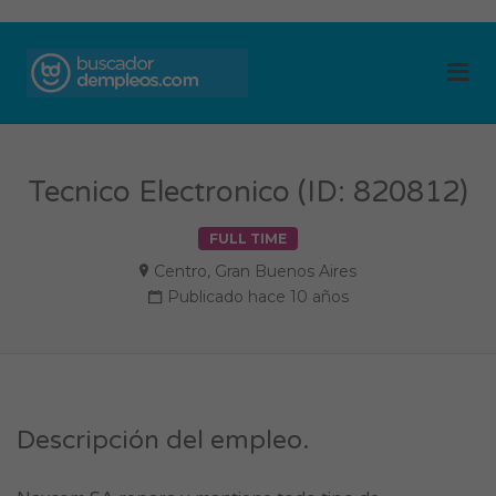
BUSCADOR DE
Me
EMPLEOS
Tecnico Electronico (ID: 820812)
FULL TIME
Centro
,
Gran Buenos Aires
Publicado hace 10 años
Descripción del empleo.