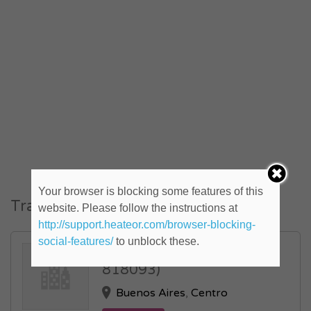
Your browser is blocking some features of this
Trabajos similares
website. Please follow the instructions at
http://support.heateor.com/browser-blocking-
social-features/
to unblock these.
Asistente de Dirección (ID:
818093)
Buenos Aires
,
Centro