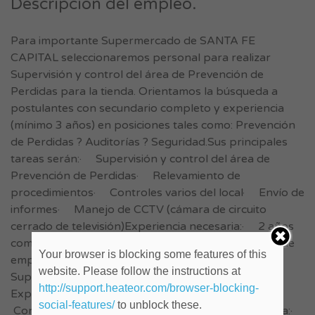
Descripción del empleo.
Para importante Supermercado de SANTA FE
CAPITAL seleccionaremos personal para realizar
Supervisión y control del área de Prevención de
Perdidas para la tienda. Orientamos la búsqueda a
postulantes con secundario completo y experiencia
(mínimo 3 años) en posiciones tales como: Prevención
de Perdidas ? Auditorías ? Seguridad.Sus principales
tareas serán:· Supervisión y control del área de
Prevención de Perdidas· Relevamiento de
procedimientos· Controles varios del local· Envío de
informes· Manejo de CCTV (cámara de circuito
cerrado de televisión)Experiencia necesaria:· 2 años
como Coordinador, encargado o jefe de seguridad de
Your browser is blocking some features of this
empresas de Retail, Consumo Masivo o
website. Please follow the instructions at
Supermercados· Formación en el área (FFAA).·
http://support.heateor.com/browser-blocking-
Experiencia en manejo de equipos de trabajo.·
social-features/
to unblock these.
Condiciones de contratación directa por la empresa:·