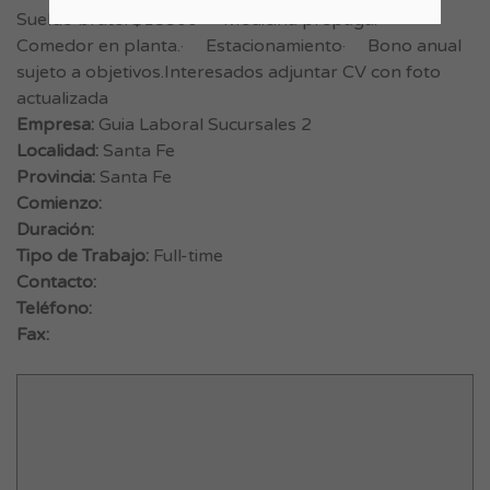
Sueldo bruto: $18500· Medicina prepaga.·
Comedor en planta.· Estacionamiento· Bono anual
sujeto a objetivos.Interesados adjuntar CV con foto
actualizada
Empresa:
Guia Laboral Sucursales 2
Localidad:
Santa Fe
Provincia:
Santa Fe
Comienzo:
Duración:
Tipo de Trabajo:
Full-time
Contacto:
Teléfono:
Fax: