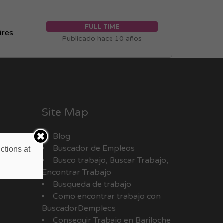
FULL TIME
ires
Publicado hace 10 años
Site Map
Blog
Buscador de Empleos
ctions at
Busco trabajo, Buscar Trabajo,
Encontrar Trabajo
Busqueda de trabajo
Como encontrar trabajo con
BuscadorDempleos
Conseguir Trabajo en Bariloche