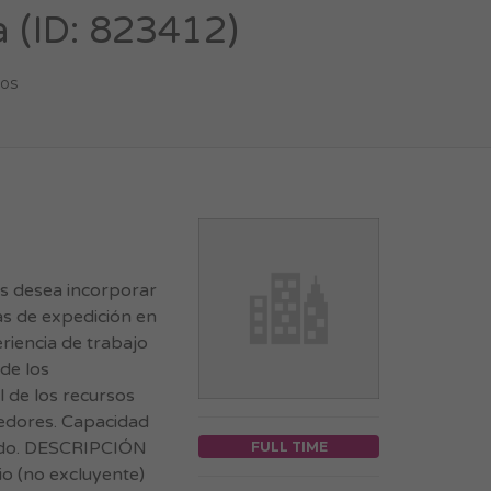
a (ID: 823412)
ños
desea incorporar
as de expedición en
iencia de trabajo
de los
 de los recursos
eedores. Capacidad
enado. DESCRIPCIÓN
FULL TIME
o (no excluyente)