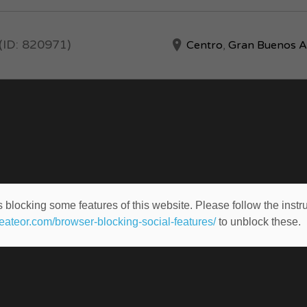
(ID: 820971)
Centro
,
Gran Buenos A
 blocking some features of this website. Please follow the instru
heateor.com/browser-blocking-social-features/
to unblock these.