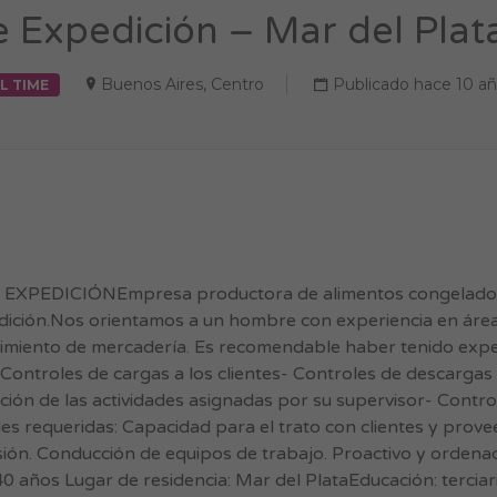
 Expedición – Mar del Plat
Buenos Aires
,
Centro
Publicado hace 10 a
L TIME
DICIÓNEmpresa productora de alimentos congelados 
edición.Nos orientamos a un hombre con experiencia en áre
miento de mercadería. Es recomendable haber tenido exper
 Controles de cargas a los clientes- Controles de descargas 
ón de las actividades asignadas por su supervisor- Control
des requeridas: Capacidad para el trato con clientes y prov
resión. Conducción de equipos de trabajo. Proactivo y ord
os Lugar de residencia: Mar del PlataEducación: terciari