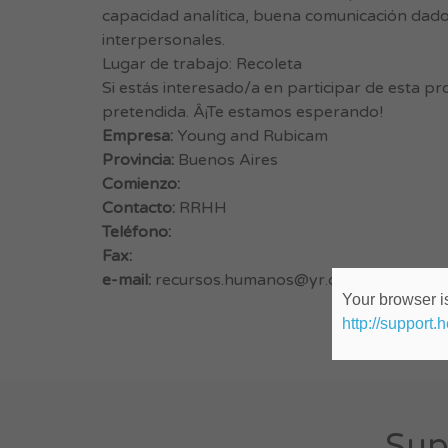
capacidad analítica, buena comunicación dado
interpersonales.
Lugar de trabajo: Recoleta
Si estás interesado/a en participar de esta pr
pretendida. Â¡Te estamos esperando!
Empresa:
Young and Rubicam
Provincia:
Buenos Aires
Comienzo:
Contacto:
RRHH
Teléfono:
Fax:
e-mail:
recursos.humanos@yr.com
Your browser is
http://support.
Sup