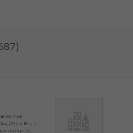
687)
ativo. Nos
dad (ATL y BTL –
ajar en equipo,