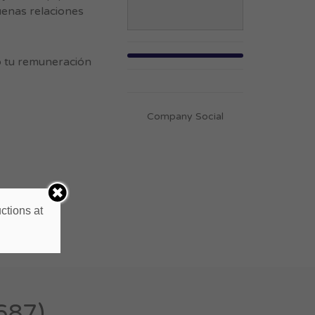
uenas relaciones
 tu remuneración
Company Social
ctions at
687)