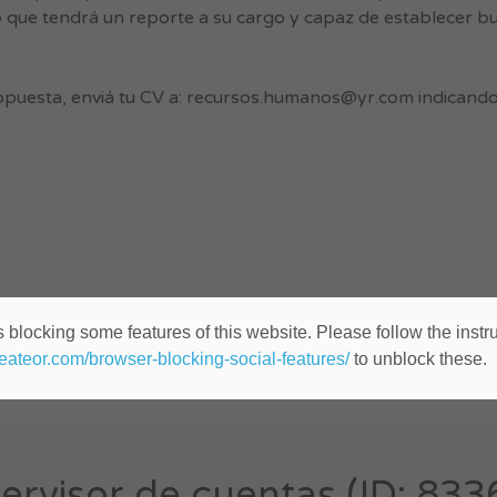
 que tendrá un reporte a su cargo y capaz de establecer b
opuesta, enviá tu CV a:
recursos.humanos@yr.com
indicando
 blocking some features of this website. Please follow the instru
heateor.com/browser-blocking-social-features/
to unblock these.
ervisor de cuentas (ID: 833