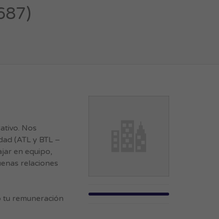
687)
ativo. Nos
dad (ATL y BTL –
ajar en equipo,
uenas relaciones
 tu remuneración