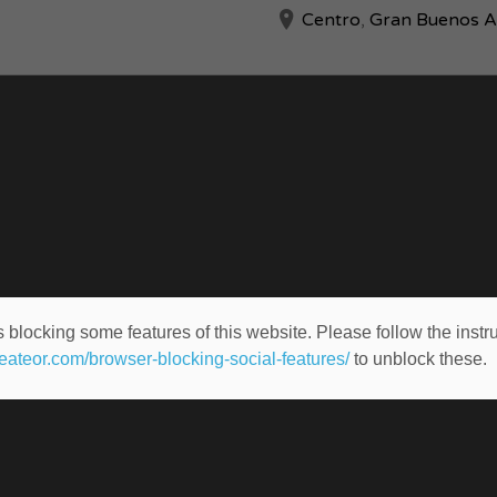
Centro
,
Gran Buenos A
 blocking some features of this website. Please follow the instru
heateor.com/browser-blocking-social-features/
to unblock these.