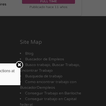
FULL TIME
ires
Publicado hace 11 años
Site Map
Blog
Buscador de Empleos
Busco trabajo, Buscar Trabajo,
Encontrar Trabajo
ctions at
Busqueda de trabajo
Como encontrar trabajo con
BuscadorDempleos
Conseguir Trabajo en Bariloche
Conseguir trabajo en Capital
federal