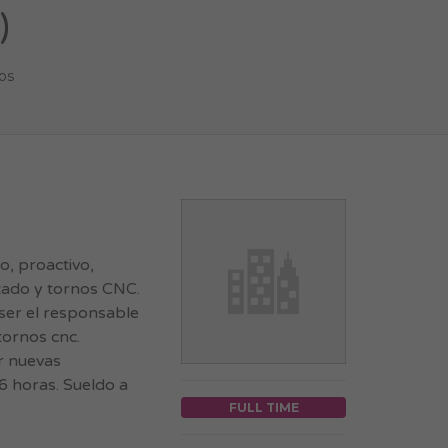
)
os
o, proactivo,
izado y tornos CNC.
 ser el responsable
 tornos cnc.
r nuevas
16 horas. Sueldo a
FULL TIME