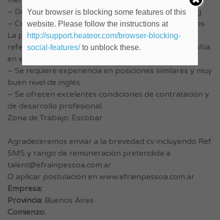
mercados y definición de enfoques comerciales
– Diseñar e implementar el Plan Anual de Marketing
Your browser is blocking some features of this
– Colaborar con el lanzamiento de nuevos productos
website. Please follow the instructions at
La posición implica el desafío de convertirse en el
http://support.heateor.com/browser-blocking-
referente de los asuntos de Marketing de la Compañía
social-features/
to unblock these.
en el País.
– Se requiere experiencia en posiciones similares y muy
buen nivel de inglés.
– Se ofrecen excelentes condiciones de contratación y
de desarrollo profesional.
Zona de Trabajo: Escobar
Agradeceremos enviar a la brevedad cv incluyendo Ref.
SMS y rango de remuneración pretendida a
talent@efrainpessoa.com.ar
O aplicar postulación en www.efrainpessoa.com.ar
Empresa:
Provincia:
Buenos Aires
Comienzo: