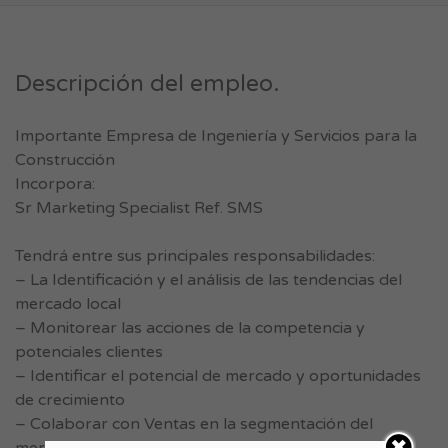
Descripción del empleo.
Importante Empresa de Ingeniería y Servicios para la
Construcción
Incorpora:
Sr Marketing Specialist Ref. SMS
Tendrá entre sus principales responsabilidades:
– La Identificación y el análisis de las tendencias del
mercado local
– Monitorear las acciones de la competencia y
potenciales clientes
– Identificar el potencial de mercado y oportunidades
de crecimiento
– Colaborar con Ventas en la segmentación del