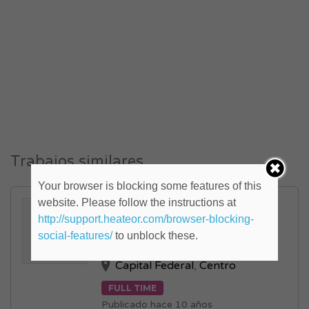
Trabajos similares
Your browser is blocking some features of this
website. Please follow the instructions at
ENFERMERO
http://support.heateor.com/browser-blocking-
AUXILIAR/PROFESIONAL
social-features/
to unblock these.
(ID: 818159)
Capital Federal
,
Centro
FULL TIME
Publicado hace 10 años